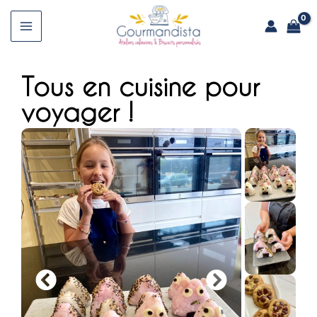
Aller
au
Main
contenu
Menu
Tous en cuisine pour
voyager !