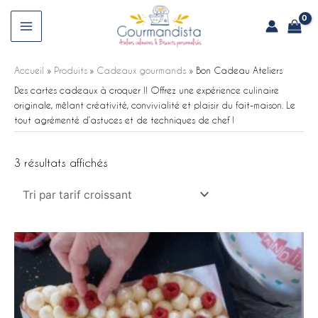
Aller
au
Main
contenu
Menu
Accueil
Produits
Cadeaux gourmands
Bon Cadeau Ateliers
Des cartes cadeaux à croquer !! Offrez une expérience culinaire
originale, mêlant créativité, convivialité et plaisir du fait-maison. Le
tout agrémenté d’astuces et de techniques de chef !
Trié
3 résultats affichés
par
prix
croissant