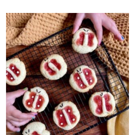
de
prix :
58,00 €
à
78,00 €