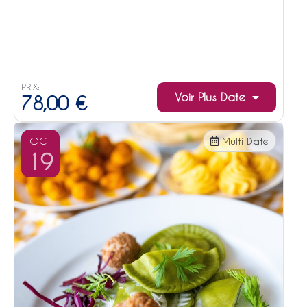
PRIX:
Voir Plus Date
78,00
€
OCT
Multi Date
19