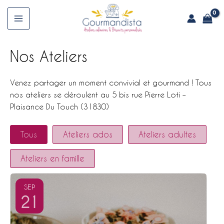
Aller
au
Main
contenu
Menu
Nos Ateliers
Venez partager un moment convivial et gourmand ! Tous
nos ateliers se déroulent au 5 bis rue Pierre Loti –
Plaisance Du Touch (31830)
Tous
Ateliers ados
Ateliers adultes
Ateliers en famille
SEP
21