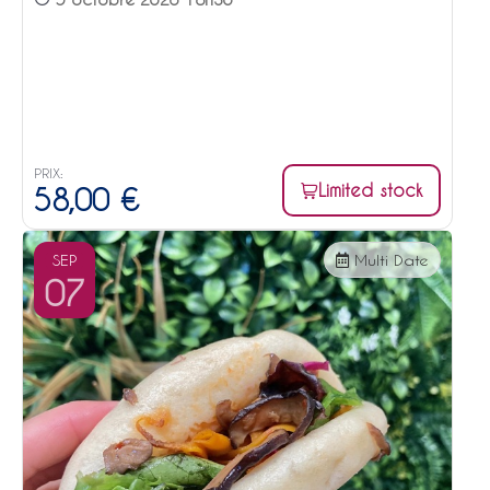
PRIX:
Limited stock
58,00
€
SEP
Multi Date
07