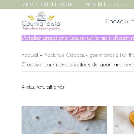
Aller
FABRICATION ARTISANALE | MADE IN TOULOUSE
au
contenu
Cadeaux in
L'atelier prend une pause sur le mois d'août
Accueil
Produits
Cadeaux gourmands
Par t
Craquez pour nos collections de gourmandises p
Trié
4 résultats affichés
par
prix
croissant