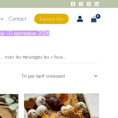
Contact
Espace Pro
ir du 10 septembre 2026
é… osez les messages les + fous…