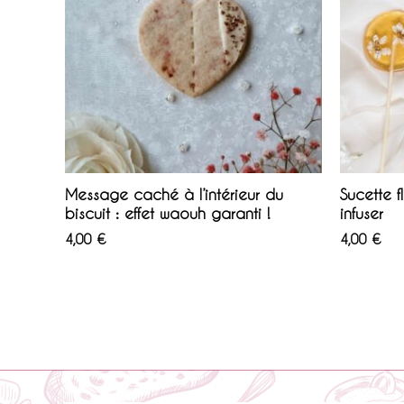
Message caché à l’intérieur du
Sucette f
biscuit : effet waouh garanti !
infuser
4,00
€
4,00
€