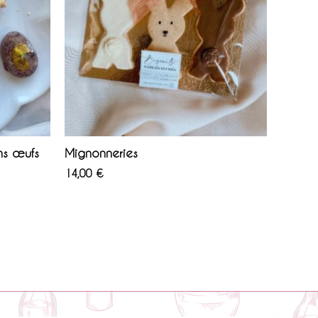
ns œufs
Mignonneries
14,00
€