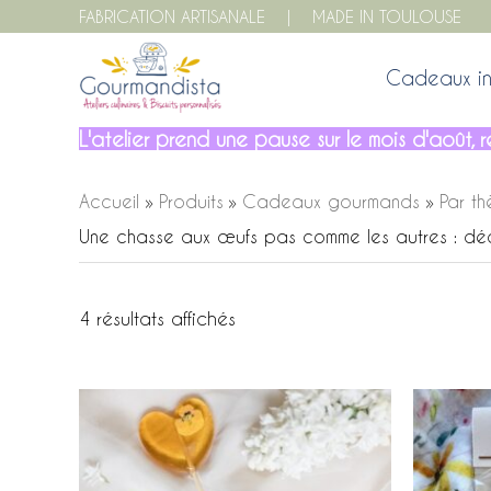
Aller
FABRICATION ARTISANALE | MADE IN TOULOUSE
au
contenu
Cadeaux in
L'atelier prend une pause sur le mois d'août
Accueil
Produits
Cadeaux gourmands
Par t
Une chasse aux œufs pas comme les autres : déc
Trié
4 résultats affichés
par
prix
croissant