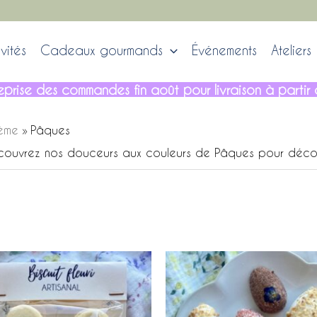
vités
Cadeaux gourmands
Événements
Ateliers
, reprise des commandes fin août pour livraison à part
hème
Pâques
ouvrez nos douceurs aux couleurs de Pâques pour décorer