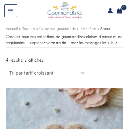
Aller
au
Main
contenu
Menu
Accueil
Produits
Cadeaux gourmands
Par thème
Amour
Craquez pour nos collections de gourmandises pleines d’amour et de
coquineries… surprenez votre moitié… osez les messages les + fous…
Trié
4 résultats affichés
par
prix
croissant