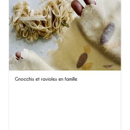
Gnocchis et ravioles en famille
G
l