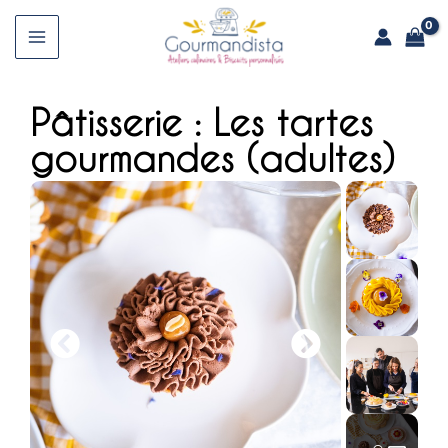
Aller
au
Main
contenu
Menu
Pâtisserie : Les tartes
gourmandes (adultes)