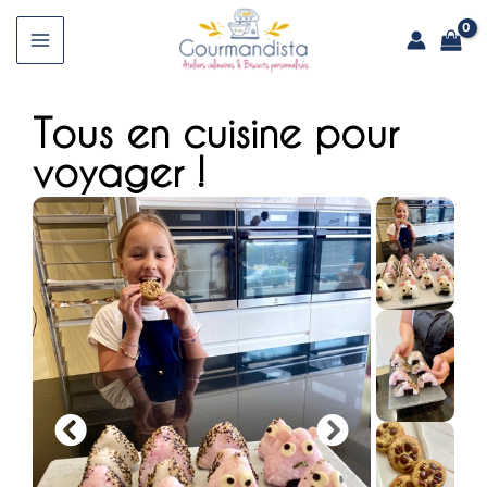
Aller
au
Main
contenu
Menu
Tous en cuisine pour
voyager !