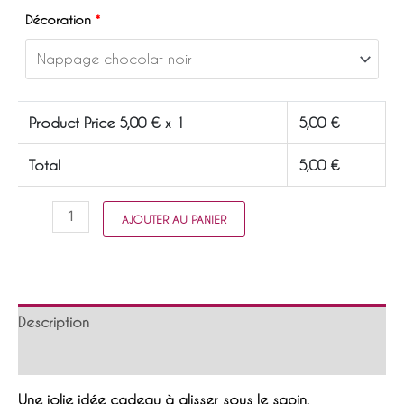
Décoration
*
Product Price
5,00
€ x 1
5,00
€
Total
5,00
€
quantité
AJOUTER AU PANIER
de
Biscuit
personnalisé
pour
les
Description
fêtes
Informations complémentaires
Une jolie idée cadeau à glisser sous le sapin,