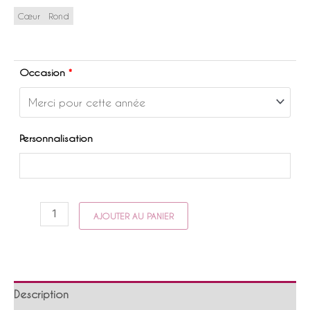
Cœur
Rond
Occasion
*
Personnalisation
quantité
AJOUTER AU PANIER
de
Le
cadeau
qui
fait
Description
fondre