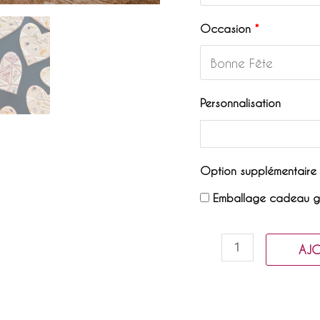
Occasion
*
Personnalisation
Option supplémentaire
Emballage cadeau 
quantité
AJO
de
Un
grand
biscuit