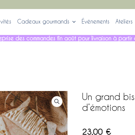
vités
Cadeaux gourmands
Événements
Ateliers
, reprise des commandes fin août pour livraison à part
Un grand bi
d’émotions
23,00
€