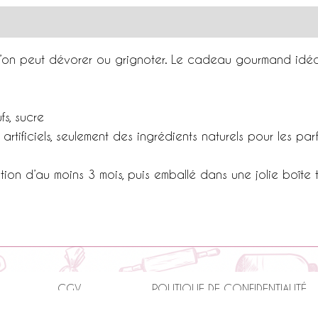
pour
beaucoup
d'émotions
l’on peut dévorer ou grignoter. Le cadeau gourmand idé
fs, sucre
rtificiels, seulement des ingrédients naturels pour les pa
ation d’au moins 3 mois, puis emballé dans une jolie boîte 
CGV
POLITIQUE DE CONFIDENTIALITÉ