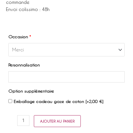
commande
Envoi colissimo : 48h
Occasion
*
Personnalisation
Option supplémentaire
Emballage cadeau gaze de coton
[+2,00 €]
quantité
AJOUTER AU PANIER
de
Le